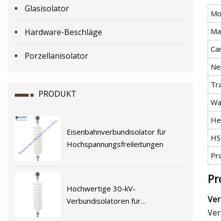
Glasisolator
Mod
Ma
Hardware-Beschläge
Can
Porzellanisolator
Ne
Tr
PRODUKT
Wa
He
Eisenbahnverbundisolator für
HS
Hochspannungsfreileitungen
Pr
Pr
Hochwertige 30-kV-
Ver
Verbundisolatoren für
Ver
elektrifizierte Eisenbahnen