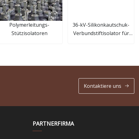
Polymerleitungs-
36-kV-Silikonkautschuk-
Stützisolatoren
Verbundstiftisolator für
Verteilersysteme
Kontaktiere uns
PARTNERFIRMA