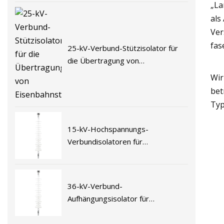
„La
als
Ver
fas
25-kV-Verbund-Stützisolator für
die Übertragung von
Eisenbahnstromleitungen
Wir
bet
Typ
15-kV-Hochspannungs-
Verbundisolatoren für
elektrifizierte Eisenbahnen
36-kV-Verbund-
Aufhängungsisolator für
elektrifizierte Eisenbahnen