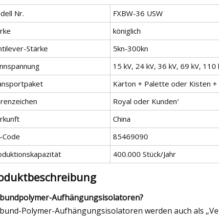
ell Nr.
FXBW-36 USW
rke
königlich
tilever-Stärke
5kn-300kn
nnspannung
15 kV, 24 kV, 36 kV, 69 kV, 110
ansportpaket
Karton + Palette oder Kisten +
renzeichen
Royal oder Kunden′
rkunft
China
-Code
85469090
oduktionskapazität
400.000 Stück/Jahr
oduktbeschreibung
bundpolymer-Aufhängungsisolatoren?
bund-Polymer-Aufhängungsisolatoren werden auch als „Ver