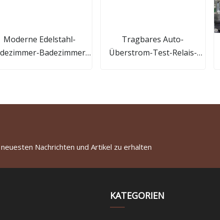
Moderne Edelstahl-
Tragbares Auto-
dezimmer-Badezimmer-
Überstrom-Test-Relais-
Hardware-
Schutz-Test-Tester-Kit,
Toilettengarnitur-
Systemkalibrierungs-
Badezimmerarmaturen
Maschinenausrüstung
 neuesten Nachrichten und Artikel zu erhalten
KATEGORIEN