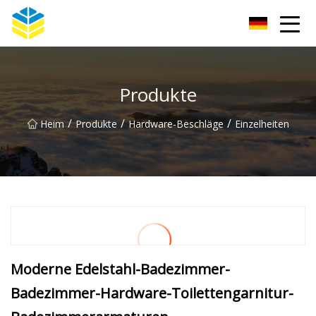
Kunming Glass Insulator Co., Ltd
Produkte
/
/
/
Heim
Produkte
Hardware-Beschläge
Einzelheiten
Moderne Edelstahl-Badezimmer-
Badezimmer-Hardware-Toilettengarnitur-