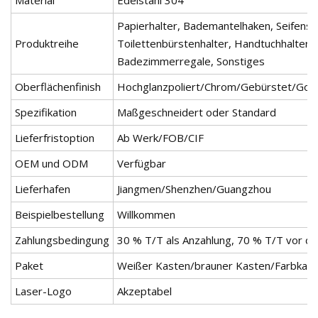
Papierhalter, Bademantelhaken, Seifenspe
Produktreihe
Toilettenbürstenhalter, Handtuchhalter u
Badezimmerregale, Sonstiges
Oberflächenfinish
Hochglanzpoliert/Chrom/Gebürstet/Gold
Spezifikation
Maßgeschneidert oder Standard
Lieferfristoption
Ab Werk/FOB/CIF
OEM und ODM
Verfügbar
Lieferhafen
Jiangmen/Shenzhen/Guangzhou
Beispielbestellung
Willkommen
Zahlungsbedingung
30 % T/T als Anzahlung, 70 % T/T vor d
Paket
Weißer Kasten/brauner Kasten/Farbkast
Laser-Logo
Akzeptabel