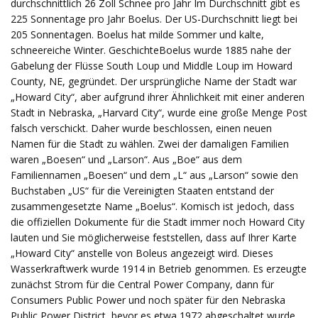
durchschnittlich 26 Zoll Schnee pro Jahr Im Durchschnitt gibt es
225 Sonnentage pro Jahr Boelus. Der US-Durchschnitt liegt bei
205 Sonnentagen. Boelus hat milde Sommer und kalte,
schneereiche Winter. GeschichteBoelus wurde 1885 nahe der
Gabelung der Flüsse South Loup und Middle Loup im Howard
County, NE, gegründet. Der ursprüngliche Name der Stadt war
„Howard City“, aber aufgrund ihrer Ähnlichkeit mit einer anderen
Stadt in Nebraska, „Harvard City“, wurde eine große Menge Post
falsch verschickt. Daher wurde beschlossen, einen neuen
Namen für die Stadt zu wählen. Zwei der damaligen Familien
waren „Boesen“ und „Larson“. Aus „Boe“ aus dem
Familiennamen „Boesen“ und dem „L“ aus „Larson“ sowie den
Buchstaben „US“ für die Vereinigten Staaten entstand der
zusammengesetzte Name „Boelus“. Komisch ist jedoch, dass
die offiziellen Dokumente für die Stadt immer noch Howard City
lauten und Sie möglicherweise feststellen, dass auf Ihrer Karte
„Howard City“ anstelle von Boleus angezeigt wird. Dieses
Wasserkraftwerk wurde 1914 in Betrieb genommen. Es erzeugte
zunächst Strom für die Central Power Company, dann für
Consumers Public Power und noch später für den Nebraska
Public Power District, bevor es etwa 1972 abgeschaltet wurde.