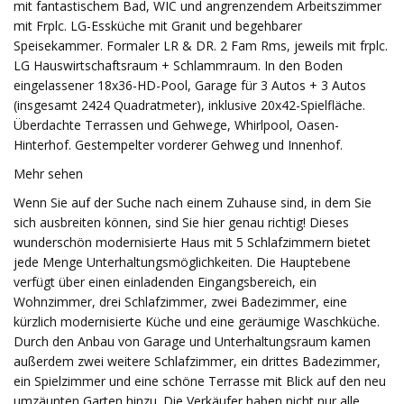
mit fantastischem Bad, WIC und angrenzendem Arbeitszimmer
mit Frplc. LG-Essküche mit Granit und begehbarer
Speisekammer. Formaler LR & DR. 2 Fam Rms, jeweils mit frplc.
LG Hauswirtschaftsraum + Schlammraum. In den Boden
eingelassener 18x36-HD-Pool, Garage für 3 Autos + 3 Autos
(insgesamt 2424 Quadratmeter), inklusive 20x42-Spielfläche.
Überdachte Terrassen und Gehwege, Whirlpool, Oasen-
Hinterhof. Gestempelter vorderer Gehweg und Innenhof.
Mehr sehen
Wenn Sie auf der Suche nach einem Zuhause sind, in dem Sie
sich ausbreiten können, sind Sie hier genau richtig! Dieses
wunderschön modernisierte Haus mit 5 Schlafzimmern bietet
jede Menge Unterhaltungsmöglichkeiten. Die Hauptebene
verfügt über einen einladenden Eingangsbereich, ein
Wohnzimmer, drei Schlafzimmer, zwei Badezimmer, eine
kürzlich modernisierte Küche und eine geräumige Waschküche.
Durch den Anbau von Garage und Unterhaltungsraum kamen
außerdem zwei weitere Schlafzimmer, ein drittes Badezimmer,
ein Spielzimmer und eine schöne Terrasse mit Blick auf den neu
umzäunten Garten hinzu. Die Verkäufer haben nicht nur alle