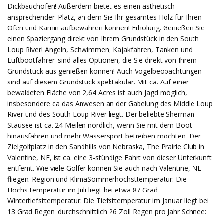
Dickbauchofen! Außerdem bietet es einen ästhetisch
ansprechenden Platz, an dem Sie Ihr gesamtes Holz für Ihren
Ofen und Kamin aufbewahren können! Erholung: Genießen Sie
einen Spaziergang direkt von Ihrem Grundstück in den South
Loup River! Angeln, Schwimmen, Kajakfahren, Tanken und
Luftbootfahren sind alles Optionen, die Sie direkt von Ihrem
Grundstück aus genießen können! Auch Vogelbeobachtungen
sind auf diesem Grundstück spektakulär. Mit ca. Auf einer
bewaldeten Fläche von 2,64 Acres ist auch Jagd möglich,
insbesondere da das Anwesen an der Gabelung des Middle Loup
River und des South Loup River liegt. Der beliebte Sherman-
Stausee ist ca. 24 Meilen nördlich, wenn Sie mit dem Boot
hinausfahren und mehr Wassersport betreiben möchten. Der
Zielgolfplatz in den Sandhills von Nebraska, The Prairie Club in
Valentine, NE, ist ca. eine 3-stündige Fahrt von dieser Unterkunft
entfernt. Wie viele Golfer können Sie auch nach Valentine, NE
fliegen. Region und KlimaSommerhöchsttemperatur: Die
Höchsttemperatur im Juli liegt bei etwa 87 Grad
Wintertiefsttemperatur: Die Tiefsttemperatur im Januar liegt bei
13 Grad Regen: durchschnittlich 26 Zoll Regen pro Jahr Schnee: