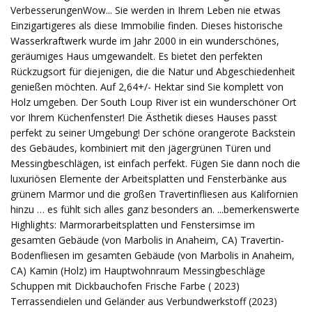
VerbesserungenWow... Sie werden in Ihrem Leben nie etwas
Einzigartigeres als diese Immobilie finden. Dieses historische
Wasserkraftwerk wurde im Jahr 2000 in ein wunderschönes,
geräumiges Haus umgewandelt. Es bietet den perfekten
Rückzugsort für diejenigen, die die Natur und Abgeschiedenheit
genießen möchten. Auf 2,64+/- Hektar sind Sie komplett von
Holz umgeben. Der South Loup River ist ein wunderschöner Ort
vor Ihrem Küchenfenster! Die Ästhetik dieses Hauses passt
perfekt zu seiner Umgebung! Der schöne orangerote Backstein
des Gebäudes, kombiniert mit den jägergrünen Türen und
Messingbeschlägen, ist einfach perfekt. Fügen Sie dann noch die
luxuriösen Elemente der Arbeitsplatten und Fensterbänke aus
grünem Marmor und die großen Travertinfliesen aus Kalifornien
hinzu … es fühlt sich alles ganz besonders an. ...bemerkenswerte
Highlights: Marmorarbeitsplatten und Fenstersimse im
gesamten Gebäude (von Marbolis in Anaheim, CA) Travertin-
Bodenfliesen im gesamten Gebäude (von Marbolis in Anaheim,
CA) Kamin (Holz) im Hauptwohnraum Messingbeschläge
Schuppen mit Dickbauchofen Frische Farbe ( 2023)
Terrassendielen und Geländer aus Verbundwerkstoff (2023)