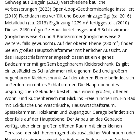
Gehweg aus Ziegeln (2023) Verschiedene bauliche
Verbesserungen (2023) Open-Loop-Geothermieanlage installiert
(2018) Flachdach neu verfüllt und Beton hinzugefügt (ca. 2016)
Metalldach (ca. 2013) Ergänzung 1279 m² fertiggestellt (2010)
Dieses 2430 m² große Haus bietet insgesamt 3 Schlafzimmer
(möglicherweise 4) und 3 Badezimmer (möglicherweise 2
weitere, falls gewünscht). Auf der oberen Ebene (230 m²) finden
Sie ein großes Hauptschlafzimmer mit herrlicher Aussicht. An
das Hauptschlafzimmer angeschlossen ist ein eigenes
Badezimmer mit großem begehbarem Kleiderschrank. Es gibt
ein zusätzliches Schlafzimmer mit eigenem Bad und großem
begehbarem Kleiderschrank. Auf der oberen Ebene befindet sich
außerdem ein drittes Schlafzimmer. Die Hauptebene des
ursprünglichen Gebäudes besteht aus einem großen, offenen
Wohn- und Küchenbereich mit Blick ins Freie rundherum. Ein Bad
mit Eckdusche und Waschküche, Hauswirtschaftsraum,
Speisekammer, Holzkamin und Zugang zur Garage befindet sich
ebenfalls auf der Hauptebene. Der Anbau an das Gebäude
verfügt über einen großen offenen Raum mit einer kleinen
Terrasse, der sich hervorragend als zusätzlicher Wohnraum oder
Hauptschlafzimmer eignet. Im Anbau befinden sich außerdem