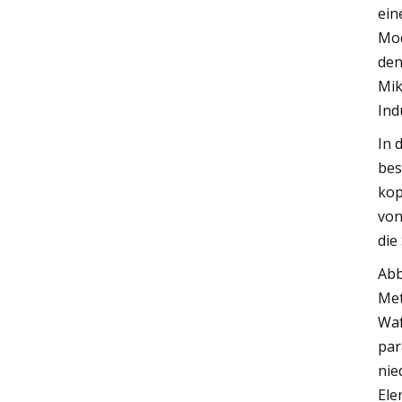
ein
Mod
den
Mik
Ind
In 
bes
kop
von
die
Abb
Met
Waf
par
nie
Ele