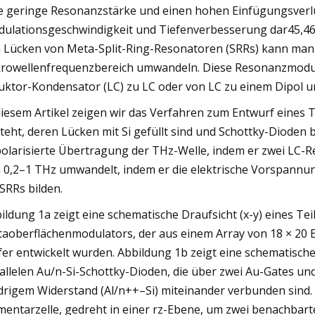
e geringe Resonanzstärke und einen hohen Einfügungsverlu
ulationsgeschwindigkeit und Tiefenverbesserung dar45,46.
 Lücken von Meta-Split-Ring-Resonatoren (SRRs) kann man
rowellenfrequenzbereich umwandeln. Diese Resonanzmo
uktor-Kondensator (LC) zu LC oder von LC zu einem Dipol 
diesem Artikel zeigen wir das Verfahren zum Entwurf eines
teht, deren Lücken mit Si gefüllt sind und Schottky-Dioden 
olarisierte Übertragung der THz-Welle, indem er zwei LC-
 0,2–1 THz umwandelt, indem er die elektrische Vorspannung
 SRRs bilden.
ildung 1a zeigt eine schematische Draufsicht (x-y) eines T
aoberflächenmodulators, der aus einem Array von 18 × 20 El
er entwickelt wurden. Abbildung 1b zeigt eine schematische
allelen Au/n-Si-Schottky-Dioden, die über zwei Au-Gates 
drigem Widerstand (Al/n++–Si) miteinander verbunden sind. 
mentarzelle, gedreht in einer rz-Ebene, um zwei benachbar