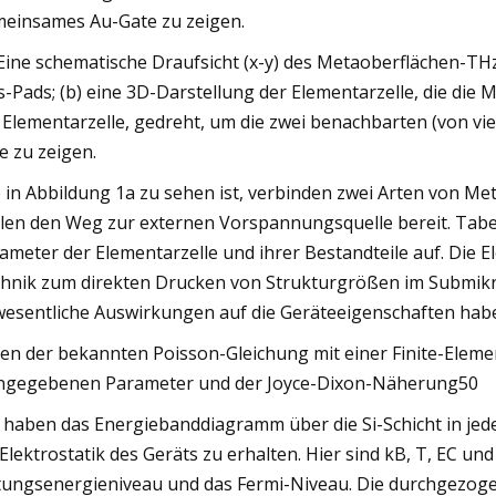
einsames Au-Gate zu zeigen.
 Eine schematische Draufsicht (x-y) des Metaoberflächen-T
s-Pads; (b) eine 3D-Darstellung der Elementarzelle, die die M
 Elementarzelle, gedreht, um die zwei benachbarten (von vi
e zu zeigen.
 in Abbildung 1a zu sehen ist, verbinden zwei Arten von Metal
llen den Weg zur externen Vorspannungsquelle bereit. Tabel
ameter der Elementarzelle und ihrer Bestandteile auf. Die Ele
hnik zum direkten Drucken von Strukturgrößen im Submikro
esentliche Auswirkungen auf die Geräteeigenschaften habe
en der bekannten Poisson-Gleichung mit einer Finite-Eleme
ngegebenen Parameter und der Joyce-Dixon-Näherung50
 haben das Energiebanddiagramm über die Si-Schicht in jed
 Elektrostatik des Geräts zu erhalten. Hier sind kB, T, EC u
tungsenergieniveau und das Fermi-Niveau. Die durchgezoge