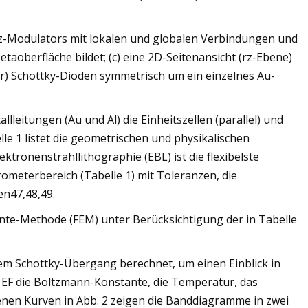
Hz-Modulators mit lokalen und globalen Verbindungen und
etaoberfläche bildet; (c) eine 2D-Seitenansicht (rz-Ebene)
er) Schottky-Dioden symmetrisch um ein einzelnes Au-
lleitungen (Au und Al) die Einheitszellen (parallel) und
le 1 listet die geometrischen und physikalischen
ktronenstrahllithographie (EBL) ist die flexibelste
meterbereich (Tabelle 1) mit Toleranzen, die
n47,48,49.
nte-Methode (FEM) unter Berücksichtigung der in Tabelle
em Schottky-Übergang berechnet, um einen Einblick in
nd EF die Boltzmann-Konstante, die Temperatur, das
nen Kurven in Abb. 2 zeigen die Banddiagramme in zwei