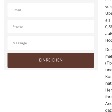
ver
Übe
als
0,8
auß
Hoc
Der
meh
EINREICHEN
(Tb
une
Kom
nat
Her
ihr
Ano
daz