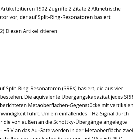
rtikel zitieren 1902 Zugriffe 2 Zitate 2 Altmetrische
or vor, der auf Split-Ring-Resonatoren basiert
) Diesen Artikel zitieren
stung
durch
 Split-Ring-Resonatoren (SRRs) basiert, die aus vier
bestehen. Die äquivalente Übergangskapazität jedes SRR
or berichteten Metaoberflächen-Gegenstücke mit vertikalen
indigkeit führt. Um ein einfallendes THz-Signal durch
ir die von außen an die Schottky-Übergänge angelegte
 −5 V an das Au-Gate werden in der Metaoberfläche zwei
chalten der angelegten Spannung auf VA = + 0,49 V