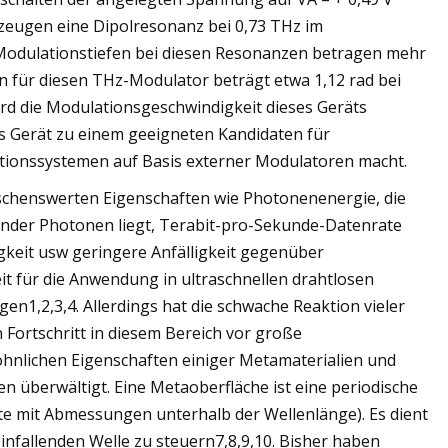
rzeugen eine Dipolresonanz bei 0,73 THz im
odulationstiefen bei diesen Resonanzen betragen mehr
n für diesen THz-Modulator beträgt etwa 1,12 rad bei
d die Modulationsgeschwindigkeit dieses Geräts
 Gerät zu einem geeigneten Kandidaten für
onssystemen auf Basis externer Modulatoren macht.
schenswerten Eigenschaften wie Photonenenergie, die
nder Photonen liegt, Terabit-pro-Sekunde-Datenrate
gkeit usw geringere Anfälligkeit gegenüber
für die Anwendung in ultraschnellen drahtlosen
n1,2,3,4. Allerdings hat die schwache Reaktion vieler
 Fortschritt in diesem Bereich vor große
hnlichen Eigenschaften einiger Metamaterialien und
 überwältigt. Eine Metaoberfläche ist eine periodische
e mit Abmessungen unterhalb der Wellenlänge). Es dient
infallenden Welle zu steuern7,8,9,10. Bisher haben