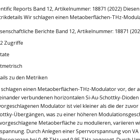
entific Reports Band 12, Artikelnummer: 18871 (2022) Diesen A
rikdetails Wir schlagen einen Metaoberflächen-THz-Modulat
May 25, 2023
senschaftliche Berichte Band 12, Artikelnummer: 18871 (2022
i
Optimierung der seismischen Lei
in faserverstärktem Abfallbeton 
2 Zugriffe
die TOPSIS-Methode
itate
ltmetrisch
ails zu den Metriken
 schlagen einen Metaoberflächen-THz-Modulator vor, der auf
einander verbundenen horizontalen Si-Au-Schottky-Dioden 
vorgeschlagenen Modulator ist viel kleiner als die der zuv
ottky-Übergängen, was zu einer höheren Modulationsgeschw
 vorgeschlagene Metaoberfläche zu modulieren, variieren w
spannung. Durch Anlegen einer Sperrvorspannung von VA =
Resonanzen bei 0,48 THz und 0,95 THz angeregt. Durch Ums