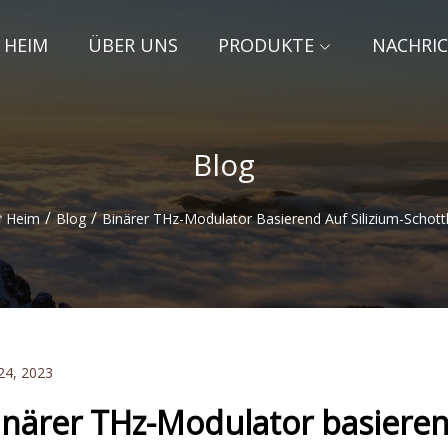
HEIM
ÜBER UNS
PRODUKTE
NACHRI
Blog
/
/
Heim
Blog
Binärer THz-Modulator Basierend Auf Silizium-Schott
24, 2023
inärer THz-Modulator basieren