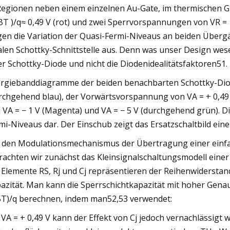
Regionen neben einem einzelnen Au-Gate, im thermischen G
BT )/q≈ 0,49 V (rot) und zwei Sperrvorspannungen von VR = 
gen die Variation der Quasi-Fermi-Niveaus an beiden Überg
alen Schottky-Schnittstelle aus. Denn was unser Design wesen
er Schottky-Diode und nicht die Diodenidealitätsfaktoren51.
rgiebanddiagramme der beiden benachbarten Schottky-Diod
rchgehend blau), der Vorwärtsvorspannung von VA = + 0,4
 VA = − 1 V (Magenta) und VA = − 5 V (durchgehend grün). D
mi-Niveaus dar. Der Einschub zeigt das Ersatzschaltbild eine
den Modulationsmechanismus der Übertragung einer einfall
rachten wir zunächst das Kleinsignalschaltungsmodell einer 
 Elemente RS, Rj und Cj repräsentieren der Reihenwiderstand
azität. Man kann die Sperrschichtkapazität mit hoher Gena
T)/q berechnen, indem man52,53 verwendet:
 VA = + 0,49 V kann der Effekt von Cj jedoch vernachlässig