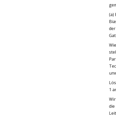
gem
(a)
Bia
der
Gat
Wie
ste
Par
Tec
unw
Lös
1 a
Wir
die
Lei