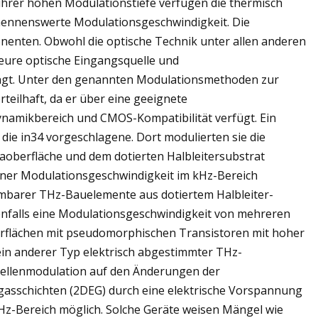
 ihrer hohen Modulationstiefe verfügen die thermisch
nennenswerte Modulationsgeschwindigkeit. Die
enten. Obwohl die optische Technik unter allen anderen
 teure optische Eingangsquelle und
ingt. Unter den genannten Modulationsmethoden zur
teilhaft, da er über eine geeignete
namikbereich und CMOS-Kompatibilität verfügt. Ein
 die in34 vorgeschlagene. Dort modulierten sie die
taoberfläche und dem dotierten Halbleitersubstrat
ner Modulationsgeschwindigkeit im kHz-Bereich
mmbarer THz-Bauelemente aus dotiertem Halbleiter-
enfalls eine Modulationsgeschwindigkeit von mehreren
rflächen mit pseudomorphischen Transistoren mit hoher
 ein anderer Typ elektrisch abgestimmter THz-
ellenmodulation auf den Änderungen der
asschichten (2DEG) durch eine elektrische Vorspannung
GHz-Bereich möglich. Solche Geräte weisen Mängel wie