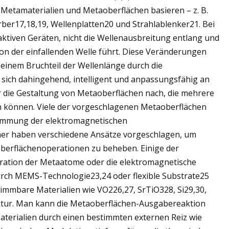
 Metamaterialien und Metaoberflächen basieren – z. B.
rber17,18,19, Wellenplatten20 und Strahlablenker21. Bei
aktiven Geräten, nicht die Wellenausbreitung entlang und
ion der einfallenden Welle führt. Diese Veränderungen
 einem Bruchteil der Wellenlänge durch die
sich dahingehend, intelligent und anpassungsfähig an
die Gestaltung von Metaoberflächen nach, die mehrere
n können. Viele der vorgeschlagenen Metaoberflächen
timmung der elektromagnetischen
her haben verschiedene Ansätze vorgeschlagen, um
oberflächenoperationen zu beheben. Einige der
uration der Metaatome oder die elektromagnetische
ch MEMS-Technologie23,24 oder flexible Substrate25
timmbare Materialien wie VO226,27, SrTiO328, Si29,30,
ktur. Man kann die Metaoberflächen-Ausgabereaktion
terialien durch einen bestimmten externen Reiz wie