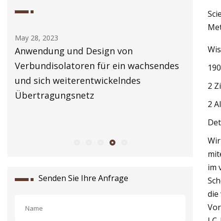
Sci
Met
May 29, 2023
Wis
 und Design von
Erweiterung von quas
olatoren für ein wachsendes
190
weiterentwickelndes
2 Z
ungsnetz
2 A
Det
Wir
mit
im 
Senden Sie Ihre Anfrage
Sch
die
Vor
LC-