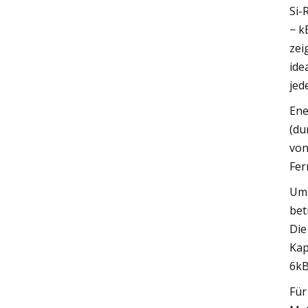
Si-
− k
zei
ide
jed
Ene
(du
von
Fer
Um 
bet
Die
Kap
6kB
Für