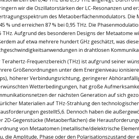
ringern wir die Oszillatorstärken der LC-Resonanzen und e
rtragungsspektrum des Metaoberflächenmodulators. Die M
 45 % und erreichen 87 % bei 0,95 THz. Die Phasenmodulatio
6 THz. Aufgrund des besonderen Designs der Metaatome wir
erdem auf etwa mehrere hundert GHz geschätzt, was dieses
hgeschwindigkeitsanwendungen in drahtlosen Kommunikati
 Terahertz-Frequenzbereich (THz) ist aufgrund seiner wün
rere Größenordnungen unter dem Energieniveau ionisiere
ps), höherer Verbindungsrichtung, geringerer Abhöranfälli
rwünschten Wetterbedingungen, hat große Aufmerksamkeit 
munikationsnetzen der nächsten Generation auf sich gezoge
ürlicher Materialien auf THz-Strahlung den technologischen
ausforderungen gestellt5,6. Dennoch haben die außergewö
er 2D-Gegenstücke (Metaoberflächen) die Herausforderungen
rdnung von Metaatomen (metallische/dielektrische Element
u, die Amplitude, Phase oder den Polarisationszustand der e