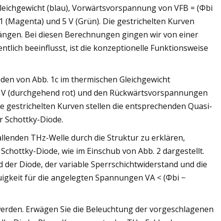
leichgewicht (blau), Vorwärtsvorspannung von VFB = (Φbi
1 (Magenta) und 5 V (Grün). Die gestrichelten Kurven
ängen. Bei diesen Berechnungen gingen wir von einer
tlich beeinflusst, ist die konzeptionelle Funktionsweise
en von Abb. 1c im thermischen Gleichgewicht
9 V (durchgehend rot) und den Rückwärtsvorspannungen
ie gestrichelten Kurven stellen die entsprechenden Quasi-
r Schottky-Diode.
enden THz-Welle durch die Struktur zu erklären,
Schottky-Diode, wie im Einschub von Abb. 2 dargestellt.
 der Diode, der variable Sperrschichtwiderstand und die
uigkeit für die angelegten Spannungen VA < (Φbi −
t werden. Erwägen Sie die Beleuchtung der vorgeschlagenen