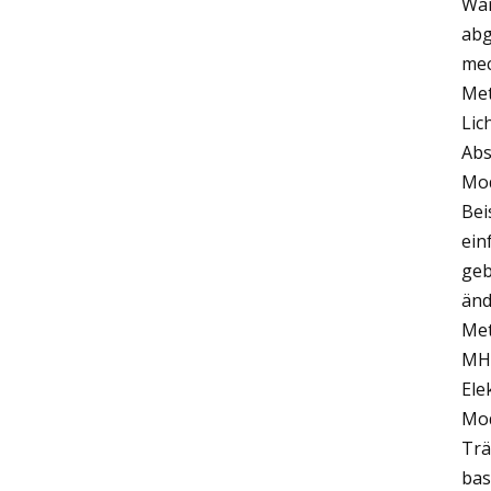
Wär
abg
mec
Met
Lic
Abs
Mod
Bei
ein
geb
änd
Met
MHz
Ele
Mod
Trä
bas