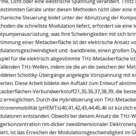
me, Licht oder eine elektrische Spannung verändert. Trotz
estimmten Geräte unter diesen Methoden nicht über eine 
hanische Steuerung leidet unter der Abnutzung der Kompon
hoden die schnellste Modulation liefert, erfordert sie eine
htpumpenausrüstung, was ihre Schwierigkeiten mit sich br
timmung einer Metaoberfläche ist der elektrische Ansatz vor
ulationsgeschwindigkeit und -bandbreite, einen großen Dy
spiel für die elektrisch abgestimmte THz-Metaoberfläche ist
fallenden THz-Wellen, indem sie die an die zwischen der Me
ildeten Schottky-Übergänge angelegte Vorspannung mit ei
erten. Diese Arbeit bildete den Auftakt zum Entwurf absti
aoberflächen-Verbundwerkstoff21,35,36,37,38,39, die best
 ermöglichten. Durch die Hybridisierung von THz-Metaobe
ktronenmobilität (pHEMTs)40,41,42,43,44,45,46 ist kürzlich
ulatoren entstanden. Obwohl bei diesem Ansatz die THz-W
gerkonzentration nm-dicker zweidimensionaler Elektroneng
iert, ist das Erreichen der Modulationsgeschwindigkeit im 