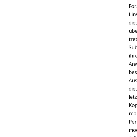
For
Lin
die
übe
tre
Sub
ihr
Anw
bes
Aus
die
let
Kop
rea
Per
mod