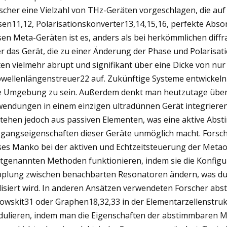
scher eine Vielzahl von THz-Geräten vorgeschlagen, die auf
sen11,12, Polarisationskonverter13,14,15,16, perfekte Abso
sen Meta-Geräten ist es, anders als bei herkömmlichen diffr
r das Gerät, die zu einer Änderung der Phase und Polarisat
ten vielmehr abrupt und signifikant über eine Dicke von nur
wellenlängenstreuer22 auf. Zukünftige Systeme entwickeln 
e Umgebung zu sein. Außerdem denkt man heutzutage über 
endungen in einem einzigen ultradünnen Gerät integriere
tehen jedoch aus passiven Elementen, was eine aktive Abs
gangseigenschaften dieser Geräte unmöglich macht. Forsc
ses Manko bei der aktiven und Echtzeitsteuerung der Meta
ztgenannten Methoden funktionieren, indem sie die Konfig
plung zwischen benachbarten Resonatoren ändern, was dur
lisiert wird. In anderen Ansätzen verwendeten Forscher abs
owskit31 oder Graphen18,32,33 in der Elementarzellenstru
ulieren, indem man die Eigenschaften der abstimmbaren Ma