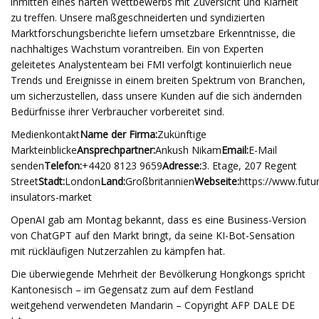
inmitten eines harten Wettbewerbs mit Zuversicht und Klarheit
zu treffen. Unsere maßgeschneiderten und syndizierten
Marktforschungsberichte liefern umsetzbare Erkenntnisse, die
nachhaltiges Wachstum vorantreiben. Ein von Experten
geleitetes Analystenteam bei FMI verfolgt kontinuierlich neue
Trends und Ereignisse in einem breiten Spektrum von Branchen,
um sicherzustellen, dass unsere Kunden auf die sich ändernden
Bedürfnisse ihrer Verbraucher vorbereitet sind.
Medienkontakt
Name der Firma:
Zukünftige
Markteinblicke
Ansprechpartner:
Ankush Nikam
Email:
E-Mail
senden
Telefon:
+4420 8123 9659
Adresse:
3. Etage, 207 Regent
Street
Stadt:
London
Land:
Großbritannien
Webseite:
https://www.futu
insulators-market
OpenAI gab am Montag bekannt, dass es eine Business-Version
von ChatGPT auf den Markt bringt, da seine KI-Bot-Sensation
mit rückläufigen Nutzerzahlen zu kämpfen hat.
Die überwiegende Mehrheit der Bevölkerung Hongkongs spricht
Kantonesisch – im Gegensatz zum auf dem Festland
weitgehend verwendeten Mandarin – Copyright AFP DALE DE