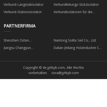
Verbund-Langstabisolator
Verbundleitungs-Stützisolator
Verbund-Stationsisolator
Verbundisolatoren für die
Eisenbahn
PARTNERFIRMA
Shenzhen Osten
Nantong Solite Seil Co., Ltd
Wissenschaftlich Instrument
Jiangsu Changyun
Dalian Jinliang Holzindustrie Co.,
Co., Ltd.
Antriebstechniken GmbH
Ltd
Copyright © de.jyhkyb.com, Alle Rechte
vorbehalten.
zora@jyhkyb.com