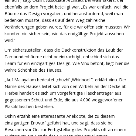
einfach“, sagt Oshin, Associate Architect bei Wallmakers, der
ebenfalls an dem Projekt beteiligt war. „Es war einfach, weil die
Bäume das Design vorgaben, und herausfordernd, weil man
bedenken musste, dass es auf dem Weg zahlreiche
Veränderungen geben würde, für die wir offen sein mussten. Wir
konnten nie sicher sein, wie das endgültige Projekt aussehen
wird.“
Um sicherzustellen, dass die Dachkonstruktion das Laub der
Tamarindenbäume nicht beeinträchtigt, entschied sich das
Team für ein einzigartiges Design. Wie Vinu betont, liegt hier die
wahre Schönheit des Hauses.
„Auf Malayalam bedeutet ‚chuzhi‘ ‚Whirlpool‘“, erklärt Vinu. Der
Name des Hauses leitet sich von den Wirbeln an der Decke ab.
Hierbei handelt es sich um vorgefertigte Flaschenträger aus
gegossenem Schutt und Erde, die aus 4.000 weggeworfenen
Plastikflaschen bestehen.
Oshin erzählt eine interessante Anekdote, die zu diesem
einzigartigen Entwurf geführt hat, und sagt, dass sie bei
Besuchen vor Ort zur Fertigstellung des Projekts oft an einem