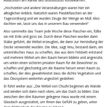
Auditorium am Rande des Grundstücks vorbeikamen.
„Hochzeiten und andere Veranstaltungen waren hier ein
alltäglicher Anblick. Natürlich waren Plastikflaschen an der
Tagesordnung und wir wurden Zeuge der Menge an Müll. Also
dachten wir, lasst uns das in unserem Bau verwenden!“
Also sammelte das Team jede Woche diese Flaschen ein, füllte
sie mit Erde und goss sie. Durch diese Flaschen wurden dann
Stäbe geführt, die Wirbel erzeugten, die dann zur Herstellung der
Decke verwendet wurden. Die Idee, sagt Vinu, bestand darin, ein
unterirdisches Haus zu schaffen, das aus dem Felsbett entstand
und mehrere Wirbel um den Baum herum bildete und angrenzte,
um unten einen sicheren privaten Raum für die Bewohner zu
schaffen und gleichzeitig um die Bäume herum einen Raum zu
schaffen, der dies gewährleistet dass die dichte Vegetation und
das Ökosystem weiterhin ungestört gedeihen.
Er führt weiter aus: „Die Wirbel von Chuzhi beginnen als Wände
und winden sich dann nach oben, um das Dach zu bilden. Das
zwischen den drei Bäumen gelegene Haus wurde mit einem
Glasdach ausgestattet, um Ihnen das Gefühl zu geben, unter