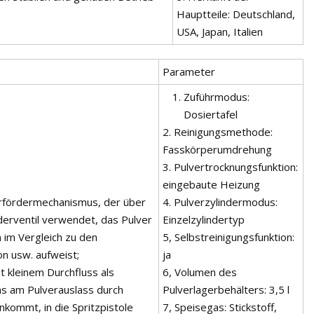
Hauptteile: Deutschland,
USA, Japan, Italien
Parameter
Zuführmodus:
Dosiertafel
2. Reinigungsmethode:
Fasskörperumdrehung
3. Pulvertrocknungsfunktion:
eingebaute Heizung
erfördermechanismus, der über
4. Pulverzylindermodus:
rderventil verwendet, das Pulver
Einzelzylindertyp
 im Vergleich zu den
5, Selbstreinigungsfunktion:
n usw. aufweist;
ja
 kleinem Durchfluss als
6, Volumen des
s am Pulverauslass durch
Pulverlagerbehälters: 3,5 l
nkommt, in die Spritzpistole
7, Speisegas: Stickstoff,