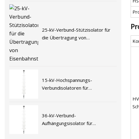
HS
Pr
Pr
25-kV-Verbund-Stützisolator für
die Übertragung von
Ko
Eisenbahnstromleitungen
15-kV-Hochspannungs-
Verbundisolatoren für
elektrifizierte Eisenbahnen
HV
Sc
36-kV-Verbund-
Aufhängungsisolator für
elektrifizierte Eisenbahnen