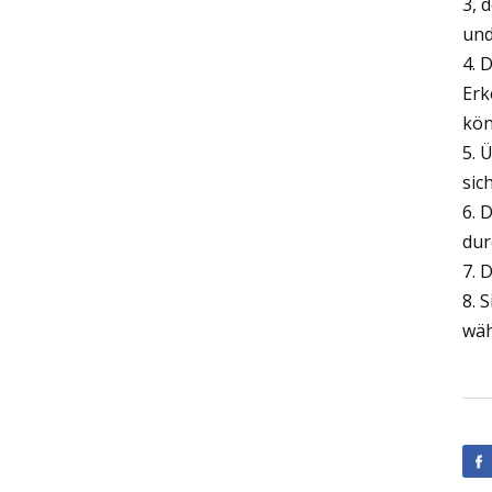
3, 
und
4. 
Erk
kön
5. 
sic
6. 
dur
7. 
8. 
wäh