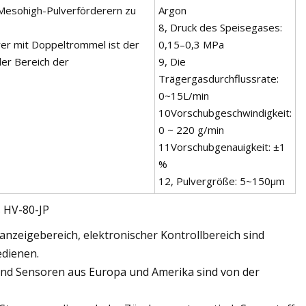
 Mesohigh-Pulverförderern zu
Argon
8, Druck des Speisegases:
er mit Doppeltrommel ist der
0,15–0,3 MPa
der Bereich der
9, Die
Trägergasdurchflussrate:
0~15L/min
10Vorschubgeschwindigkeit:
0 ~ 220 g/min
11Vorschubgenauigkeit: ±1
%
12, Pulvergröße: 5~150μm
s HV-80-JP
kanzeigebereich, elektronischer Kontrollbereich sind
edienen.
r und Sensoren aus Europa und Amerika sind von der