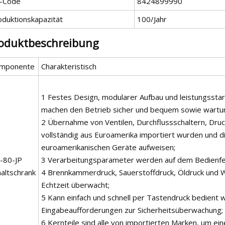
-Code
8424899990
oduktionskapazität
100/Jahr
oduktbeschreibung
mponente
Charakteristisch
1 Festes Design, modularer Aufbau und leistungssta
machen den Betrieb sicher und bequem sowie wartung
2 Übernahme von Ventilen, Durchflussschaltern, Druc
vollständig aus Euroamerika importiert wurden und di
euroamerikanischen Geräte aufweisen;
-80-JP
3 Verarbeitungsparameter werden auf dem Bedienfeld 
haltschrank
4 Brennkammerdruck, Sauerstoffdruck, Öldruck und
Echtzeit überwacht;
5 Kann einfach und schnell per Tastendruck bedient 
Eingabeaufforderungen zur Sicherheitsüberwachung;
6 Kernteile sind alle von importierten Marken, um ei