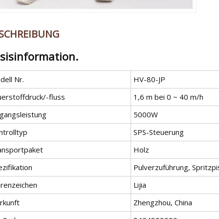
SCHREIBUNG
sisinformation.
ell Nr.
HV-80-JP
erstoffdruck/-fluss
1,6 m bei 0 ~ 40 m/h
ngangsleistung
5000W
trolltyp
SPS-Steuerung
ansportpaket
Holz
zifikation
Pulverzuführung, Spritzpi
renzeichen
Lijia
rkunft
Zhengzhou, China