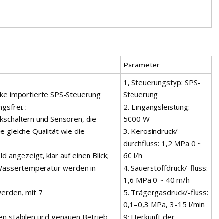
Parameter
1, Steuerungstyp: SPS-
rke importierte SPS-Steuerung
Steuerung
sfrei. ;
2, Eingangsleistung:
kschaltern und Sensoren, die
5000 W
e gleiche Qualität wie die
3. Kerosindruck/-
durchfluss: 1,2 MPa 0 ~
angezeigt, klar auf einen Blick;
60 l/h
 Wassertemperatur werden in
4. Sauerstoffdruck/-fluss:
1,6 MPa 0 ~ 40 m/h
werden, mit 7
5. Trägergasdruck/-fluss:
0,1–0,3 MPa, 3–15 l/min
nen stabilen und genauen Betrieb
9: Herkunft der