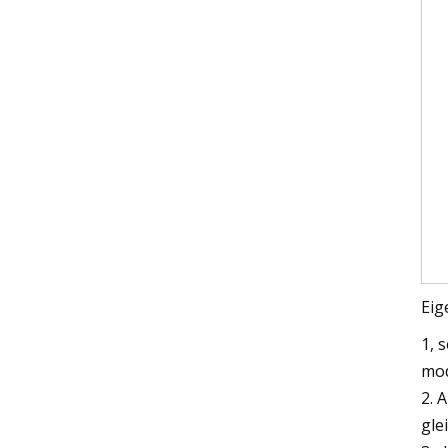
Eig
1, 
mod
2. 
gle