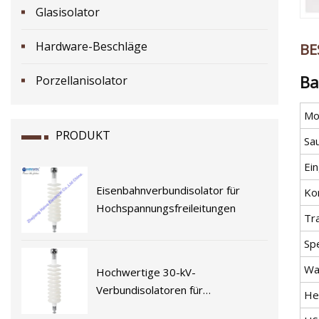
Glasisolator
Hardware-Beschläge
BE
Ba
Porzellanisolator
Mod
PRODUKT
Sau
Ei
Eisenbahnverbundisolator für
Kon
Hochspannungsfreileitungen
Tr
Spe
Wa
Hochwertige 30-kV-
Verbundisolatoren für
He
elektrifizierte Eisenbahnen