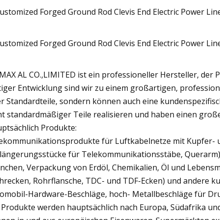
MAX AL CO.,LIMITED ist ein professioneller Hersteller, der Pr
tiger Entwicklung sind wir zu einem großartigen, professi
r Standardteile, sondern können auch eine kundenspezifi
ht standardmäßiger Teile realisieren und haben einen großen
ptsächlich Produkte:
ekommunikationsprodukte für Luftkabelnetze mit Kupfer- u
längerungsstücke für Telekommunikationsstäbe, Querarm).
nchen, Verpackung von Erdöl, Chemikalien, Öl und Lebens
hrecken, Rohrflansche, TDC- und TDF-Ecken) und andere ku
omobil-Hardware-Beschläge, hoch- Metallbeschläge für Dr
 Produkte werden hauptsächlich nach Europa, Südafrika und 