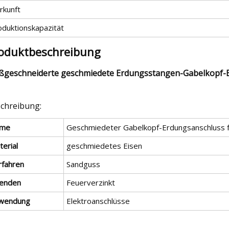
rkunft
oduktionskapazität
oduktbeschreibung
geschneiderte geschmiedete Erdungsstangen-Gabelkopf-E
chreibung:
me
Geschmiedeter Gabelkopf-Erdungsanschluss f
erial
geschmiedetes Eisen
rfahren
Sandguss
enden
Feuerverzinkt
wendung
Elektroanschlüsse