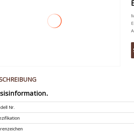
M
E
A
SCHREIBUNG
sisinformation.
ell Nr.
zifikation
renzeichen