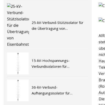
25-kV-Verbund-Stützisolator für
die Übertragung von
Eisenbahnstromleitungen
AIR
ste
übe
nic
15-kV-Hochspannungs-
Hau
Verbundisolatoren für
Tel
elektrifizierte Eisenbahnen
Ver
Bra
(Ro
36-kV-Verbund-
Aut
Aufhängungsisolator für
Die
elektrifizierte Eisenbahnen