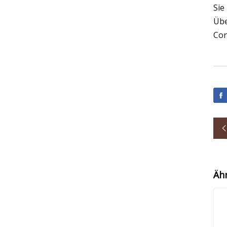
Sie
Übe
Con
Äh