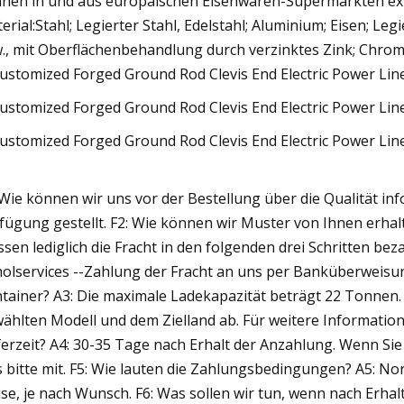
nen in und aus europäischen Eisenwaren-Supermärkten exp
erial:Stahl; Legierter Stahl, Edelstahl; Aluminium; Eisen; L
., mit Oberflächenbehandlung durch verzinktes Zink; Chrom, v
 Wie können wir uns vor der Bestellung über die Qualität i
fügung gestellt. F2: Wie können wir Muster von Ihnen erhalt
sen lediglich die Fracht in den folgenden drei Schritten be
olservices --Zahlung der Fracht an uns per Banküberweisung
tainer? A3: Die maximale Ladekapazität beträgt 22 Tonnen
ählten Modell und dem Zielland ab. Für weitere Informationen
ferzeit? A4: 30-35 Tage nach Erhalt der Anzahlung. Wenn Sie
s bitte mit. F5: Wie lauten die Zahlungsbedingungen? A5: 
se, je nach Wunsch. F6: Was sollen wir tun, wenn nach Erhal