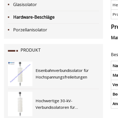
Glasisolator
He
Pr
Hardware-Beschläge
Pr
Porzellanisolator
Maß
PRODUKT
Bes
Na
Eisenbahnverbundisolator für
Mat
Hochspannungsfreileitungen
Ve
Be
Hochwertige 30-kV-
An
Verbundisolatoren für
elektrifizierte Eisenbahnen