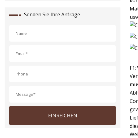
kön
Mat
Senden Sie Ihre Anfrage
usw
F1:
Ver
müs
Abh
Con
gew
EINREICHEN
Lie
die
Wei