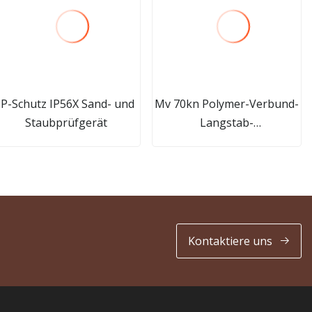
IP-Schutz IP56X Sand- und
Mv 70kn Polymer-Verbund-
Staubprüfgerät
Langstab-
Spannungsisolator
Kontaktiere uns