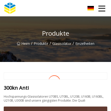
Kunming Glass Insulator Co., Ltd
Produkte
/
/
/
Heim
Produkte
Glasisolator
Einzelheiten
300kn Anti
Hochspannungs-Glasisolatoren U70BS, U70BL, U120B, U160B, U160BL,
U210B, U300B sind unsere gängigsten Produkte. Die Quali