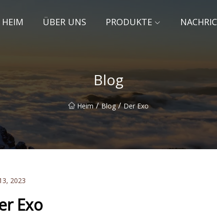
HEIM
ÜBER UNS
PRODUKTE
NACHRI
Blog
/
/
Heim
Blog
Der Exo
13, 2023
er Exo