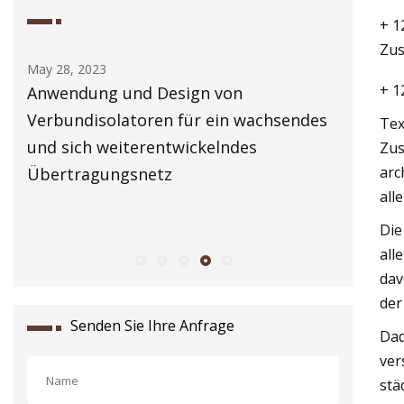
+ 1
Zus
May 28, 2023
May 29, 202
+ 1
Anwendung und Design von
Erweiteru
Verbundisolatoren für ein wachsendes
Tex
und sich weiterentwickelndes
Zus
arc
Übertragungsnetz
alle
Die
all
dav
der
Senden Sie Ihre Anfrage
Dad
ver
stä