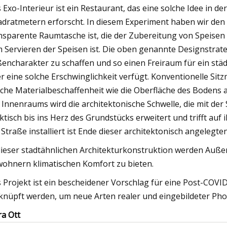
 Exo-Interieur ist ein Restaurant, das eine solche Idee in d
dratmetern erforscht. In diesem Experiment haben wir den R
nsparente Raumtasche ist, die der Zubereitung von Speisen 
 Servieren der Speisen ist. Die oben genannte Designstrate
encharakter zu schaffen und so einen Freiraum für ein städ
r eine solche Erschwinglichkeit verfügt. Konventionelle Sit
iche Materialbeschaffenheit wie die Oberfläche des Bodens 
 Innenraums wird die architektonische Schwelle, die mit der
ktisch bis ins Herz des Grundstücks erweitert und trifft auf
 Straße installiert ist Ende dieser architektonisch angelegte
dieser stadtähnlichen Architekturkonstruktion werden Auße
ohnern klimatischen Komfort zu bieten.
 Projekt ist ein bescheidener Vorschlag für eine Post-COVID
knüpft werden, um neue Arten realer und eingebildeter Ph
ra Ott