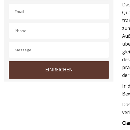
Das
Qua
tra
zum
Auß
übe
gle
des
pra
EINREICHEN
der
In 
Bew
Das
ver
Cla