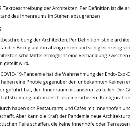
2 Textbeschreibung der Architekten. Per Definition ist die 
tand des Innenraums im Stehen abzugrenzen
3
May 25, 2023
2
ng von quasi
Optimierung der seis
in faserverstärktem 
tbeschreibung der Architekten. Per Definition ist die archit
die TOPSIS-Methode
tand in Bezug auf ihn abzugrenzen und sich gleichzeitig 
hitektonische Mittel ermöglicht eine Verhandlung zwischen
n geteilt wird.
 COVID-19-Pandemie hat die Wahrnehmung der Endo-Exo-Dual
e haben eine Phobie gegenüber den unbekannten Keimen entw
or geführt hat, den Innenraum mit anderen zu teilen. Der 
 Luftströmung automatisch als eine sicherere Konfigurati
urch haben sich Restaurants und Cafés mit Innenhöfen und
schafft. Aber kann die Kraft der Pandemie neue Architektur
dtischen Teile schaffen, die keine Innenhöfe oder Terrasse