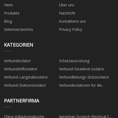
Heim
Über uns
Produkte
Nachricht
Blog
Kontaktiere uns
Seitenverzeichnis
Privacy Policy
KATEGORIEN
Verbundisolator
Schutzausrüstung
Verbundstiftisolator
Verbund-Deadend-Isolator
Verbund-Langstabisolator
Verbundleitungs-Stützisolator
Verbund-Stationsisolator
Verbundisolatoren für die
Eisenbahn
PARTNERFIRMA
China Vollautomatische
Jiangshan Scotech Electrical Co.,