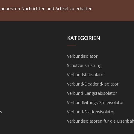
 neuesten Nachrichten und Artikel zu erhalten
KATEGORIEN
Verbundisolator
Schutzausrüstung
Verbundstiftisolator
Verbund-Deadend-Isolator
Verbund-Langstabisolator
Verbundleitungs-Stützisolator
s
Verbund-Stationsisolator
Verbundisolatoren für die Eisenba