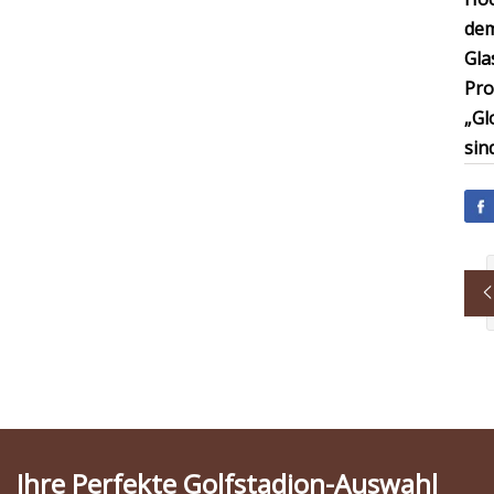
dem
Gla
Pro
„Gl
sin
Ihre Perfekte Golfstadion-Auswahl