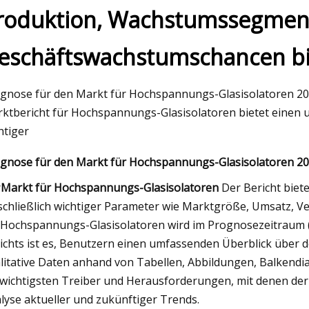
roduktion, Wachstumssegmen
eschäftswachstumschancen bi
023
May 16, 2023
ese Shell bietet in Deutschland
Optimierung der se
ents für Tesla Model 3 und
in faserverstärktem
gnose für den Markt für Hochspannungs-Glasisolatoren 2
 an
die TOPSIS-Method
ktbericht für Hochspannungs-Glasisolatoren bietet einen u
htiger
gnose für den Markt für Hochspannungs-Glasisolatoren 2
r
Markt für Hochspannungs-Glasisolatoren
Der Bericht biet
schließlich wichtiger Parameter wie Marktgröße, Umsatz, V
 Hochspannungs-Glasisolatoren wird im Prognosezeitraum (
ichts ist es, Benutzern einen umfassenden Überblick über d
litative Daten anhand von Tabellen, Abbildungen, Balkend
 wichtigsten Treiber und Herausforderungen, mit denen der 
lyse aktueller und zukünftiger Trends.