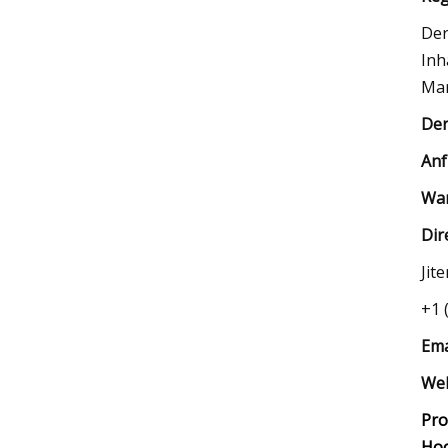
Der
Inh
Mar
Der
Anf
War
Dir
Jit
+1 
Ema
Web
Pro
Hoc