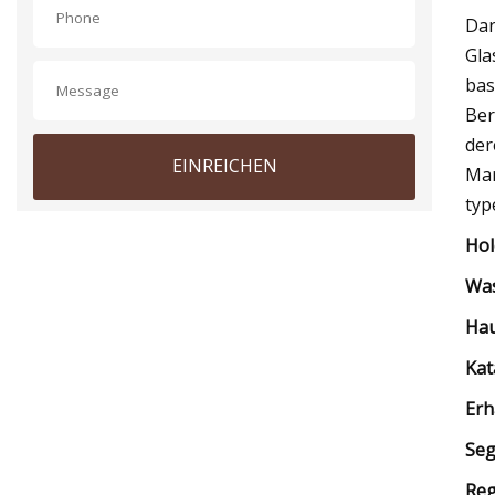
Dar
Gla
bas
Ber
der
EINREICHEN
Mar
typ
Hol
Was
Hau
Kat
Erh
Seg
Reg