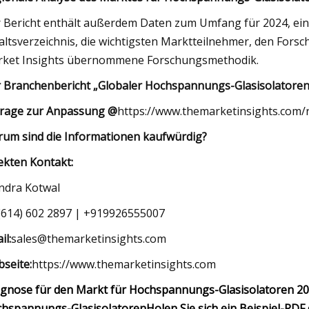
 Bericht enthält außerdem Daten zum Umfang für 2024, eine
altsverzeichnis, die wichtigsten Marktteilnehmer, den Fors
ket Insights übernommene Forschungsmethodik.
 Branchenbericht „Globaler Hochspannungs-Glasisolatoren
rage zur Anpassung @
https://www.themarketinsights.com/
um sind die Informationen kaufwürdig?
ekten Kontakt:
endra Kotwal
(614) 602 2897 | +919926555007
il:
sales@themarketinsights.com
seite:
https://www.themarketinsights.com
gnose für den Markt für Hochspannungs-Glasisolatoren 2
hspannungs-Glasisolatoren
Holen Sie sich ein Beispiel-PDF