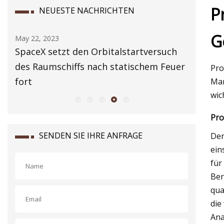
P
NEUESTE NACHRICHTEN
G
May 22, 2023
May 24, 2
n
SpaceX setzt den Orbitalstartversuch
Der Ölri
des Raumschiffs nach statischem Feuer
Abonnem
Pro
fort
Model Y
Mar
wic
Pro
SENDEN SIE IHRE ANFRAGE
De
ein
für
Ber
qua
die
Ana