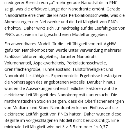
niedrigerer Bereich von „u“ mehr gerade Nanodrähte in PNC
zeigt, was die effektive Länge der Nanodrähte erhöht. Gerade
Nanodrähte erreichen die kleinste Perkolationsschwelle, was die
Abmessungen der Netzwerke und die Leitfähigkeit von PNCs
erhöht59. Daher wirkt sich „u“ nachteilig auf die Leitfähigkeit von
PNCs aus, wie im fortgeschrittenen Modell angegeben.
Ein anwendbares Modell für die Leitfähigkeit von mit AgNW
gefüllten Nanokompositen wurde unter Verwendung mehrerer
Schlüsselfaktoren abgeleitet, darunter Nanodraht-
Volumenanteil, Aspektverhältnis, Perkolationsschwelle,
Grenzflächengröße, Tunnelabstand, Füllstoffwelligkeit und
Nanodraht-Leitfähigkeit. Experimentelle Ergebnisse bestätigten
die Vorhersagen des angebotenen Modells. Darüber hinaus
wurden die Auswirkungen unterschiedlicher Faktoren auf die
elektrische Leitfähigkeit des Nanokomposits untersucht. Die
mathematischen Studien zeigten, dass die Oberflächenenergien
von Medium- und Silber-Nanodrähten keinen Einfluss auf die
elektrische Leitfähigkeit von PNCs hatten. Daher wurden diese
Begriffe im vorgeschlagenen Modell nicht berücksichtigt. Eine
minimale Leitfähigkeit wird bei λ > 3,5 nm oder f < 0,37