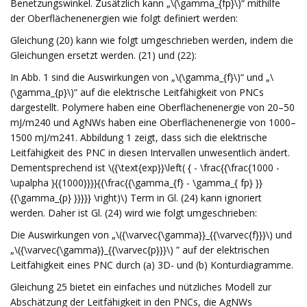
Benetzungswinkel. Zusätzlich kann „\(\gamma_{fp}\)“ mithilfe
der Oberflächenenergien wie folgt definiert werden:
Gleichung (20) kann wie folgt umgeschrieben werden, indem die
Gleichungen ersetzt werden. (21) und (22):
In Abb. 1 sind die Auswirkungen von „\(\gamma_{f}\)“ und „\
(\gamma_{p}\)“ auf die elektrische Leitfähigkeit von PNCs
dargestellt. Polymere haben eine Oberflächenenergie von 20–50
mJ/m240 und AgNWs haben eine Oberflächenenergie von 1000–
1500 mJ/m241. Abbildung 1 zeigt, dass sich die elektrische
Leitfähigkeit des PNC in diesen Intervallen unwesentlich ändert.
Dementsprechend ist \({\text{exp}}\left( { - \frac{{\frac{1000 -
\upalpha }{{1000}}}}{{\frac{{\gamma_{f} - \gamma_{ fp} }}
{{\gamma_{p} }}}}} \right)\) Term in Gl. (24) kann ignoriert
werden. Daher ist Gl. (24) wird wie folgt umgeschrieben:
Die Auswirkungen von „\({\varvec{\gamma}}_{{\varvec{f}}}\) und
„\({\varvec{\gamma}}_{{\varvec{p}}}\) ” auf der elektrischen
Leitfähigkeit eines PNC durch (a) 3D- und (b) Konturdiagramme.
Gleichung 25 bietet ein einfaches und nützliches Modell zur
Abschätzung der Leitfähigkeit in den PNCs, die AgNWs