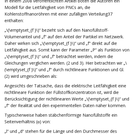
In einem 2008 veröffentlichten Artikel boten die Autoren ein
Modell für die Leitfähigkeit von PNCs an, die
Kohlenstoffnanoröhren mit einer zufälligen Verteilung37
enthalten:
„\(\emptyset_{f }\)“ bezieht sich auf den Nanofüllstoff-
Volumenanteil und „f“ auf den Anteil der Partikel im Netzwerk.
Daher wirken sich „\(\emptyset_{f }\)“ und „f“ direkt auf die
Leitfähigkeit aus. Somit kann der Parameter „P“ als Funktion von
„\(\emptyset_{f }\)“ und „f“ betrachtet werden, indem die
Gleichungen verglichen werden. (2 und 3). Hier betrachten wir „\
(\emptyset_{f }\)“ und „f“ durch nichtlineare Funktionen und Gl.
(2) wird umgeschrieben als:
Angesichts der Tatsache, dass die elektrische Leitfähigkeit eine
nichtlineare Funktion der Füllstoffkonzentration ist, wird die
Berücksichtigung der nichtlinearen Werte „\(\emptyset_{f }\)“ und
„f“ der Realität und den experimentellen Daten näher kommen.
Typischerweise haben stäbchenförmige Nanofüllstoffe ein
Seitenverhältnis (ɑ) von:
„l“ und „d“ stehen für die Länge und den Durchmesser des