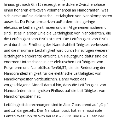
hinaus gilt nach Gl. (15) erzeugt eine dickere Zwischenphase
einen höheren effektiven Volumenanteil an Nanodrähten, was
sich direkt auf die elektrische Leitfähigkeit von Nanokompositen
auswirkt. Da Polymermatrizen außerdem eine geringe
elektrische Leitfähigkeit haben und im Allgemeinen isolierend
sind, ist es in erster Linie die Leitfähigkeit von Nanodrähten, die
die Leitfähigkeit von PNCs steuert. Die Leitfähigkeit von PNCs
wird durch die Erhöhung der Nanodrahtleitfähigkeit verbessert,
und die maximale Leitfähigkeit wird durch Hinzufügen weiterer
leitfähiger Nanodrähte erreicht. Ein Hauptgrund dafür sind die
enormen Unterschiede in der elektrischen Leitfähigkeit von
Polymeren und Nanofüllstoffen36,57, die die Bedeutung der
Nanodrahtleitfähigkeit für die elektrische Leitfähigkeit von
Nanokompositen verdeutlichen. Daher weist das
vorgeschlagene Modell darauf hin, dass die Leitfähigkeit von
Nanodrähten einen großen Einfluss auf die Leitfähigkeit von
Nanokompositen hat.
Leitfähigkeitsberechnungen sind in Abb. 7 basierend auf „∅ p“
und „u“ dargestellt. Das Nanokomposit hat eine maximale
Leitfähigkeit von 20 S/m bei ∅ p = 0,001 und u = 1. Darüber