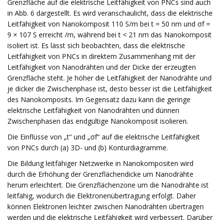
Grenzfläche auf die elektrische Leitfähigkeit von PNCs sind auch
in Abb. 6 dargestellt. Es wird veranschaulicht, dass die elektrische
Leitfähigkeit von Nanokomposit 110 S/m bei t = 50 nm und σf =
9 × 107 S erreicht /m, während bei t < 21 nm das Nanokomposit
isoliert ist. Es lässt sich beobachten, dass die elektrische
Leitfähigkeit von PNCs in direktem Zusammenhang mit der
Leitfähigkeit von Nanodrähten und der Dicke der erzeugten
Grenzfläche steht. Je höher die Leitfähigkeit der Nanodrähte und
je dicker die Zwischenphase ist, desto besser ist die Leitfähigkeit
des Nanokomposits. Im Gegensatz dazu kann die geringe
elektrische Leitfähigkeit von Nanodrähten und dünnen
Zwischenphasen das endgültige Nanokomposit isolieren.
Die Einflüsse von „t“ und „σf“ auf die elektrische Leitfähigkeit
von PNCs durch (a) 3D- und (b) Konturdiagramme.
Die Bildung leitfähiger Netzwerke in Nanokompositen wird
durch die Erhöhung der Grenzflächendicke um Nanodrähte
herum erleichtert. Die Grenzflächenzone um die Nanodrähte ist
leitfähig, wodurch die Elektronenübertragung erfolgt. Daher
können Elektronen leichter zwischen Nanodrähten übertragen
werden und die elektrische Leitfähigkeit wird verbessert. Darüber