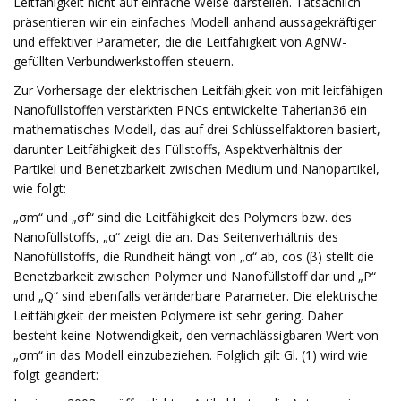
Leitfähigkeit nicht auf einfache Weise darstellen. Tatsächlich
präsentieren wir ein einfaches Modell anhand aussagekräftiger
und effektiver Parameter, die die Leitfähigkeit von AgNW-
gefüllten Verbundwerkstoffen steuern.
Zur Vorhersage der elektrischen Leitfähigkeit von mit leitfähigen
Nanofüllstoffen verstärkten PNCs entwickelte Taherian36 ein
mathematisches Modell, das auf drei Schlüsselfaktoren basiert,
darunter Leitfähigkeit des Füllstoffs, Aspektverhältnis der
Partikel und Benetzbarkeit zwischen Medium und Nanopartikel,
wie folgt:
„σm“ und „σf“ sind die Leitfähigkeit des Polymers bzw. des
Nanofüllstoffs, „α“ zeigt die an. Das Seitenverhältnis des
Nanofüllstoffs, die Rundheit hängt von „α“ ab, cos (β) stellt die
Benetzbarkeit zwischen Polymer und Nanofüllstoff dar und „P“
und „Q“ sind ebenfalls veränderbare Parameter. Die elektrische
Leitfähigkeit der meisten Polymere ist sehr gering. Daher
besteht keine Notwendigkeit, den vernachlässigbaren Wert von
„σm“ in das Modell einzubeziehen. Folglich gilt Gl. (1) wird wie
folgt geändert: