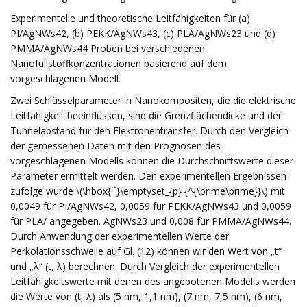
Experimentelle und theoretische Leitfähigkeiten für (a)
PI/AgNWs42, (b) PEKK/AgNWs43, (c) PLA/AgNWs23 und (d)
PMMA/AgNWs44 Proben bei verschiedenen
Nanofüllstoffkonzentrationen basierend auf dem
vorgeschlagenen Modell.
Zwei Schlüsselparameter in Nanokompositen, die die elektrische
Leitfähigkeit beeinflussen, sind die Grenzflächendicke und der
Tunnelabstand für den Elektronentransfer. Durch den Vergleich
der gemessenen Daten mit den Prognosen des
vorgeschlagenen Modells können die Durchschnittswerte dieser
Parameter ermittelt werden. Den experimentellen Ergebnissen
zufolge wurde \(\hbox{``}\emptyset_{p} {^{\prime\prime}}\) mit
0,0049 für PI/AgNWs42, 0,0059 für PEKK/AgNWs43 und 0,0059
für PLA/ angegeben. AgNWs23 und 0,008 für PMMA/AgNWs44.
Durch Anwendung der experimentellen Werte der
Perkolationsschwelle auf Gl. (12) können wir den Wert von „t“
und „λ“ (t, λ) berechnen. Durch Vergleich der experimentellen
Leitfähigkeitswerte mit denen des angebotenen Modells werden
die Werte von (t, λ) als (5 nm, 1,1 nm), (7 nm, 7,5 nm), (6 nm,