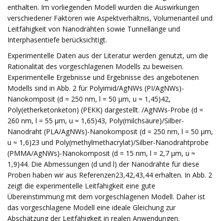
enthalten. Im vorliegenden Modell wurden die Auswirkungen
verschiedener Faktoren wie Aspektverhältnis, Volumenanteil und
Leitfähigkeit von Nanodrähten sowie Tunnellänge und
Interphasentiefe berücksichtigt.
Experimentelle Daten aus der Literatur werden genutzt, um die
Rationalität des vorgeschlagenen Modells zu beweisen.
Experimentelle Ergebnisse und Ergebnisse des angebotenen
Modells sind in Abb. 2 für Polyimid/AgNWs (PI/AgNWs)-
Nanokomposit (d = 250 nm, l = 50 μm, u ≈ 1,45)42,
Poly(etherketonketon) (PEKK) dargestellt. /AgNWs-Probe (d =
260 nm, l = 55 μm, u ≈ 1,65)43, Poly(milchsäure)/Silber-
Nanodraht (PLA/AgNWs)-Nanokomposit (d = 250 nm, l = 50 μm,
u ≈ 1,6)23 und Poly(methylmethacrylat)/Silber-Nanodrahtprobe
(PMMA/AgNWs)-Nanokomposit (d = 15 nm, l = 2,7 μm, u ≈
1,9)44. Die Abmessungen (d und l) der Nanodrähte für diese
Proben haben wir aus Referenzen23,42,43,44 erhalten. In Abb. 2
zeigt die experimentelle Leitfähigkeit eine gute
Übereinstimmung mit dem vorgeschlagenen Modell. Daher ist
das vorgeschlagene Modell eine ideale Gleichung zur
Abschätzung der Leitfähigkeit in realen Anwendungen.