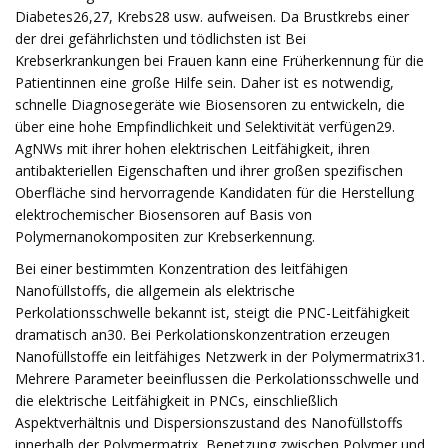
Diabetes26,27, Krebs28 usw. aufweisen. Da Brustkrebs einer
der drei gefährlichsten und tödlichsten ist Bei
Krebserkrankungen bei Frauen kann eine Früherkennung für die
Patientinnen eine große Hilfe sein. Daher ist es notwendig,
schnelle Diagnosegeräte wie Biosensoren zu entwickeln, die
über eine hohe Empfindlichkeit und Selektivität verfügen29.
AgNWs mit ihrer hohen elektrischen Leitfähigkeit, ihren
antibakteriellen Eigenschaften und ihrer großen spezifischen
Oberfläche sind hervorragende Kandidaten für die Herstellung
elektrochemischer Biosensoren auf Basis von
Polymernanokompositen zur Krebserkennung.
Bei einer bestimmten Konzentration des leitfähigen
Nanofüllstoffs, die allgemein als elektrische
Perkolationsschwelle bekannt ist, steigt die PNC-Leitfähigkeit
dramatisch an30. Bei Perkolationskonzentration erzeugen
Nanofüllstoffe ein leitfähiges Netzwerk in der Polymermatrix31.
Mehrere Parameter beeinflussen die Perkolationsschwelle und
die elektrische Leitfähigkeit in PNCs, einschließlich
Aspektverhältnis und Dispersionszustand des Nanofüllstoffs
innerhalb der Polymermatrix, Benetzung zwischen Polymer und