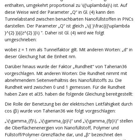
enthalten, umgekehrt proportional zu \({\uplambda}\) ist. Auf
diese Weise wird der Parameter „Q“ in Gl. (4) kann den
Tunnelabstand zwischen benachbarten Nanofüllstoffen in PNCs
darstellen. Der Parameter „Q“ ist gleich „\({ }\frac{{{\uplambda
}^{2} }}{{z^{2} }}\) “. Daher ist Gl. (4) wird wie folgt
umgeschrieben:
wobei z = 1 nm als Tunnelfaktor gilt. Mit anderen Worten: „d“ in
dieser Gleichung hat die Einheit nm.
Darüber hinaus wurde der Faktor „Rundheit“ von Taherian36
vorgeschlagen. Mit anderen Worten: Die Rundheit nimmt mit
abnehmendem Seitenverhältnis des Nanofüllstoffs zu. Die
Rundheit wird zwischen 0 und 1 gemessen. Für die Rundheit
haben Zare et al35. haben die folgende Gleichung bereitgestellt:
Die Rolle der Benetzung bei der elektrischen Leitfähigkeit durch
cos (β) wurde von Taherian36 wie folgt vorgeschlagen:
„\(\gamma_{f}\), „\(\gamma_{p}\)“ und „\(\gamma_{fp}\)“ stellen
die Oberflächenenergien von Nanofüllstoff, Polymer und
Füllstoff/Polymer-Grenzfläche dar, und „β“ bezeichnet den