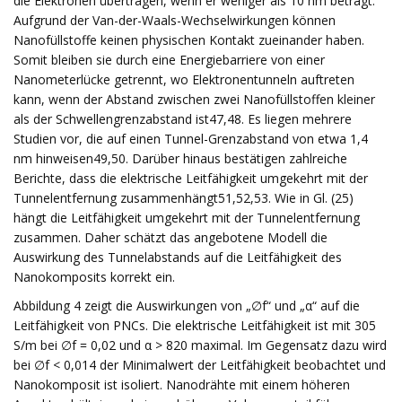
die Elektronen übertragen, wenn er weniger als 10 nm beträgt.
Aufgrund der Van-der-Waals-Wechselwirkungen können
Nanofüllstoffe keinen physischen Kontakt zueinander haben.
Somit bleiben sie durch eine Energiebarriere von einer
Nanometerlücke getrennt, wo Elektronentunneln auftreten
kann, wenn der Abstand zwischen zwei Nanofüllstoffen kleiner
als der Schwellengrenzabstand ist47,48. Es liegen mehrere
Studien vor, die auf einen Tunnel-Grenzabstand von etwa 1,4
nm hinweisen49,50. Darüber hinaus bestätigen zahlreiche
Berichte, dass die elektrische Leitfähigkeit umgekehrt mit der
Tunnelentfernung zusammenhängt51,52,53. Wie in Gl. (25)
hängt die Leitfähigkeit umgekehrt mit der Tunnelentfernung
zusammen. Daher schätzt das angebotene Modell die
Auswirkung des Tunnelabstands auf die Leitfähigkeit des
Nanokomposits korrekt ein.
Abbildung 4 zeigt die Auswirkungen von „∅f“ und „α“ auf die
Leitfähigkeit von PNCs. Die elektrische Leitfähigkeit ist mit 305
S/m bei ∅f = 0,02 und α > 820 maximal. Im Gegensatz dazu wird
bei ∅f < 0,014 der Minimalwert der Leitfähigkeit beobachtet und
Nanokomposit ist isoliert. Nanodrähte mit einem höheren