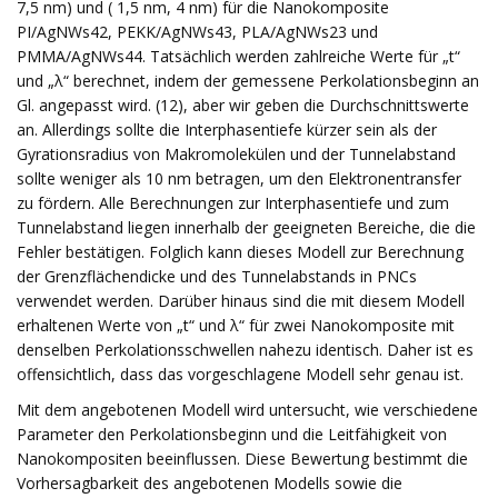
7,5 nm) und ( 1,5 nm, 4 nm) für die Nanokomposite
PI/AgNWs42, PEKK/AgNWs43, PLA/AgNWs23 und
PMMA/AgNWs44. Tatsächlich werden zahlreiche Werte für „t“
und „λ“ berechnet, indem der gemessene Perkolationsbeginn an
Gl. angepasst wird. (12), aber wir geben die Durchschnittswerte
an. Allerdings sollte die Interphasentiefe kürzer sein als der
Gyrationsradius von Makromolekülen und der Tunnelabstand
sollte weniger als 10 nm betragen, um den Elektronentransfer
zu fördern. Alle Berechnungen zur Interphasentiefe und zum
Tunnelabstand liegen innerhalb der geeigneten Bereiche, die die
Fehler bestätigen. Folglich kann dieses Modell zur Berechnung
der Grenzflächendicke und des Tunnelabstands in PNCs
verwendet werden. Darüber hinaus sind die mit diesem Modell
erhaltenen Werte von „t“ und λ“ für zwei Nanokomposite mit
denselben Perkolationsschwellen nahezu identisch. Daher ist es
offensichtlich, dass das vorgeschlagene Modell sehr genau ist.
Mit dem angebotenen Modell wird untersucht, wie verschiedene
Parameter den Perkolationsbeginn und die Leitfähigkeit von
Nanokompositen beeinflussen. Diese Bewertung bestimmt die
Vorhersagbarkeit des angebotenen Modells sowie die