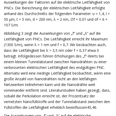
Auswirkungen der Faktoren auf die elektrische Leitfähigkeit von
PNCs. Die Berechnung der elektrischen Leitfähigkeit erfolgte
anhand des Durchschnitts der folgenden Parameter: u = 1,4, l =
50 µm, t = 5 nm, d = 200 nm, λ = 2 nm, ∅f = 0,01 und σf = 6 ×
107 S/m.
Abbildung 3 zeigt die Auswirkungen von „f“ und „λ“ auf die
Leitfähigkeit von PNCs. Die Leitfähigkeit erreicht ihr Maximum
(1300 S/m), wenn λ = 1 nm und f = 0,7. Wir beobachten auch,
dass die Leitfähigkeit bei λ > 3,5 nm oder f < 0,37 etwa 0
beträgt. Infolgedessen führen Erhöhungen des „f“-Werts bei
einem kleinen Tunnelabstand zwischen Nanodrähten zu einer
verbesserten elektrischen Leitfähigkeit des endgültigen PNC.
Alternativ wird eine niedrige Leitfähigkeit beobachtet, wenn eine
große Anzahl von Nanodrähten nicht an den leitfähigen
Netzwerken teilnehmen kann und die Nanodrähte weit
voneinander entfernt sind. Literaturstudien haben gezeigt, dass,
sobald die Perkolation erreicht ist, der Prozentsatz der
vernetzten Nanofüllstoffe und der Tunnelabstand zwischen den
Füllstoffen die Leitfähigkeit erheblich beeinflussen45,46.
Die Auswirkungen von „f“ und „λ“ auf die elektrische