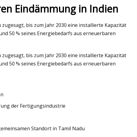
ren Eindämmung in Indien
ugesagt, bis zum Jahr 2030 eine installierte Kapazität
ismischen Leistung
en und 50 % seines Energiebedarfs aus erneuerbaren
 Abfallbeton durch
e
ugesagt, bis zum Jahr 2030 eine installierte Kapazität
en und 50 % seines Energiebedarfs aus erneuerbaren
en
rung der Fertigungsindustrie
 gemeinsamen Standort in Tamil Nadu