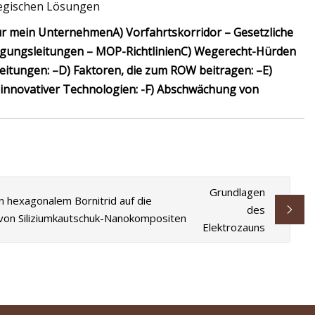
tegischen Lösungen
ür mein Unternehmen
A) Vorfahrtskorridor – Gesetzliche
gungsleitungen – MOP-Richtlinien
C) Wegerecht-Hürden
eitungen: –
D) Faktoren, die zum ROW beitragen: –
E)
nnovativer Technologien: -
F) Abschwächung von
Grundlagen
n hexagonalem Bornitrid auf die
des
von Siliziumkautschuk-Nanokompositen
Elektrozauns