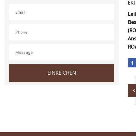
EKI
Lei
Be
(RO
Ans
RO
EINREICHEN