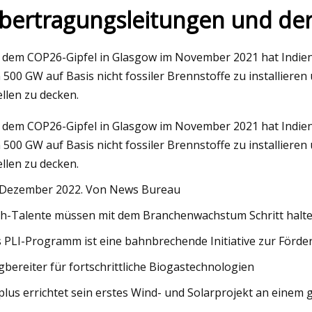
bertragungsleitungen und de
023
May 25, 2023
 dem COP26-Gipfel in Glasgow im November 2021 hat Indien z
rung von quasi
Optimierung der se
 500 GW auf Basis nicht fossiler Brennstoffe zu installier
in faserverstärktem
llen zu decken.
die TOPSIS-Method
 dem COP26-Gipfel in Glasgow im November 2021 hat Indien z
 500 GW auf Basis nicht fossiler Brennstoffe zu installier
llen zu decken.
 Dezember 2022. Von News Bureau
h-Talente müssen mit dem Branchenwachstum Schritt halt
 PLI-Programm ist eine bahnbrechende Initiative zur Förde
bereiter für fortschrittliche Biogastechnologien
lus errichtet sein erstes Wind- und Solarprojekt an einem