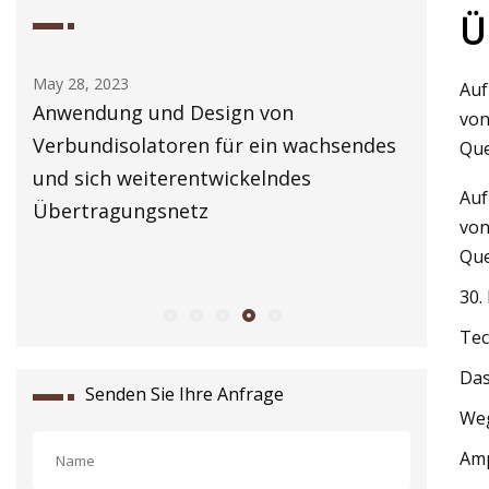
Ü
May 28, 2023
May 29, 2
Auf
Anwendung und Design von
Erweite
von
Verbundisolatoren für ein wachsendes
Que
und sich weiterentwickelndes
Auf
Übertragungsnetz
von
Que
30.
Tec
Das
Senden Sie Ihre Anfrage
Weg
Amp